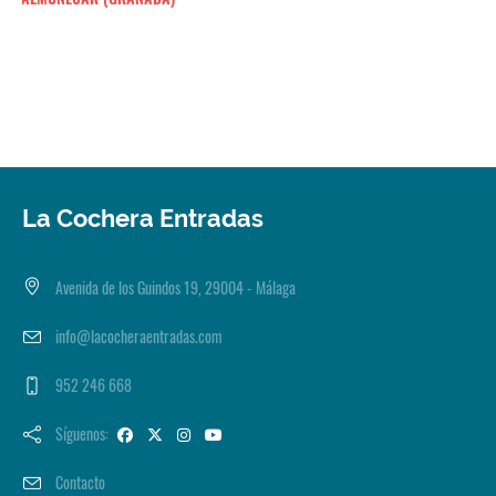
La Cochera Entradas
Avenida de los Guindos 19, 29004 - Málaga
info@lacocheraentradas.com
952 246 668
Síguenos:
Contacto