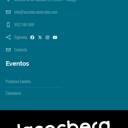
info@lacocheraentradas.com
952 246 668
Síguenos:
Contacto
Eventos
Próximos Eventos
Calendario