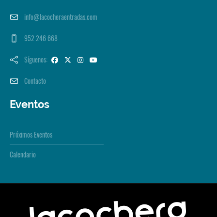
info@lacocheraentradas.com
952 246 668
Síguenos:
Contacto
Eventos
Próximos Eventos
Calendario