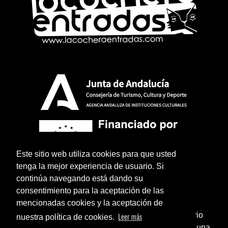
Este sitio web utiliza cookies para que usted
tenga la mejor experiencia de usuario. Si
continúa navegando está dando su
consentimiento para la aceptación de las
mencionadas cookies y la aceptación de
¿Sabías que puedes añadir un icono en el escritorio
Leer más
nuestra política de cookies.
de tu teléfono para utilizar esta web como si fuese una