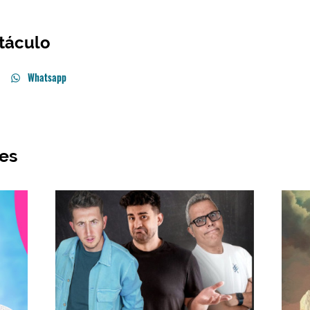
táculo
Whatsapp
res