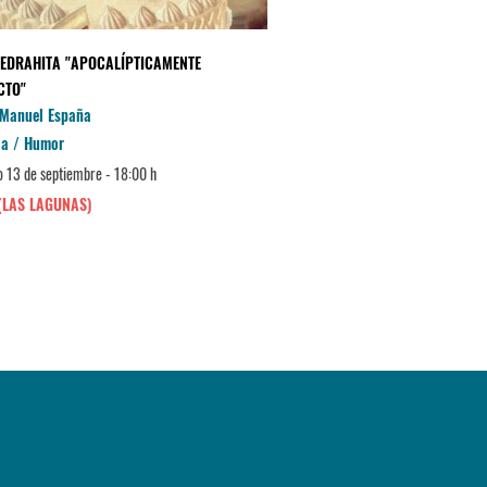
IEDRAHITA "APOCALÍPTICAMENTE
SER ACTRIZ... Y OTRAS DES
CTO"
La Cochera Cabaret
 Manuel España
Comedia / Humor
a / Humor
Domingo 27 de septiembre - 17:
 13 de septiembre - 18:00 h
MÁLAGA
(LAS LAGUNAS)