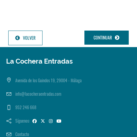
CONTINUAR
VOLVER
La Cochera Entradas
Avenida de los Guindos 19, 29004 - Málaga
info@lacocheraentradas.com
952 246 668
Síguenos:
Contacto