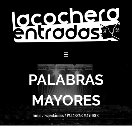
menu
PALABRAS
MAYORES
Inicio
/
Espectáculos
/
PALABRAS MAYORES