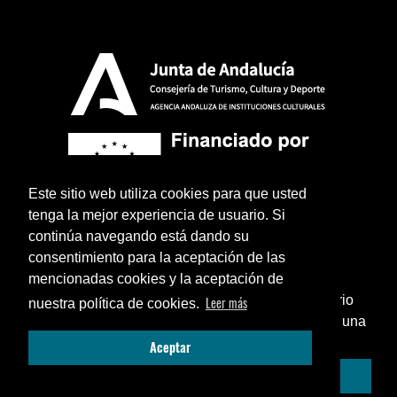
Este sitio web utiliza cookies para que usted
tenga la mejor experiencia de usuario. Si
continúa navegando está dando su
consentimiento para la aceptación de las
mencionadas cookies y la aceptación de
¿Sabías que puedes añadir un icono en el escritorio
Leer más
nuestra política de cookies.
de tu teléfono para utilizar esta web como si fuese una
Aviso legal
Política de privacidad
Términos y condiciones legales
Cerrar
Aceptar
aplicación instalada?
© 2026 La Cochera Entradas - Diseño:
Azulae
Enséñame cómo...