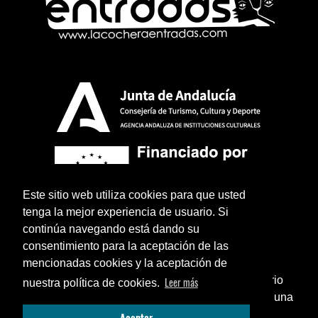
Este sitio web utiliza cookies para que usted
tenga la mejor experiencia de usuario. Si
continúa navegando está dando su
consentimiento para la aceptación de las
mencionadas cookies y la aceptación de
¿Sabías que puedes añadir un icono en el escritorio
Leer más
nuestra política de cookies.
de tu teléfono para utilizar esta web como si fuese una
Aviso legal
Política de privacidad
Términos y condiciones legales
Cerrar
Aceptar
aplicación instalada?