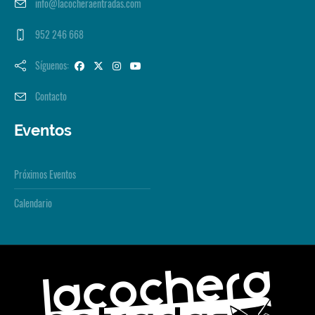
info@lacocheraentradas.com
952 246 668
Síguenos:
Contacto
Eventos
Próximos Eventos
Calendario