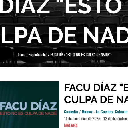
DÍAZ "ESTO
LPA DE NAD
Inicio
/
Espectáculos
/
FACU DÍAZ "ESTO NO ES CULPA DE NADIE"
FACU DÍAZ "
CULPA DE NA
Comedia / Humor
-
La Cochera Cabaret
11 de diciembre de 2025 - 12 de diciembre
MÁLAGA