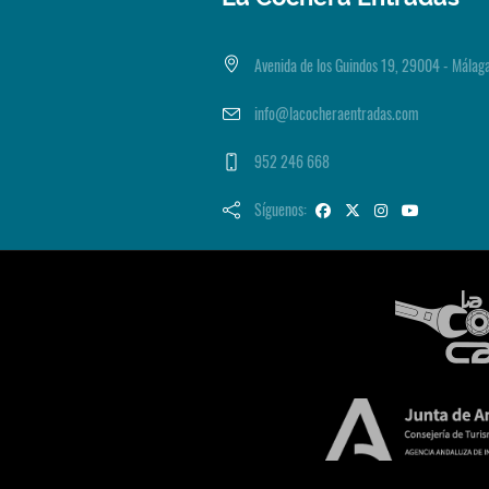
Avenida de los Guindos 19, 29004 - Málag
info@lacocheraentradas.com
952 246 668
Síguenos: