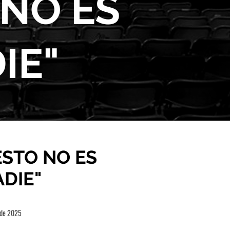
 NO ES
IE"
ESTO NO ES
DIE"
 de 2025