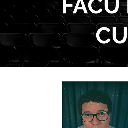
FACU 
CU