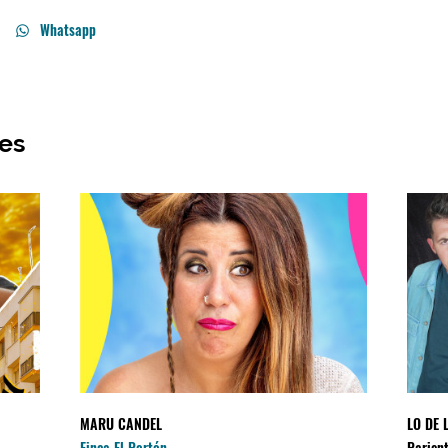
Whatsapp
res
MARU CANDEL
LO DE 
Finca El Portón
Parient