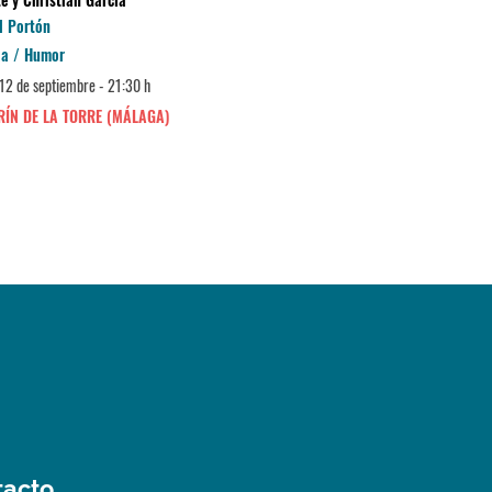
l Portón
Teatro Manuel España
a / Humor
Comedia / Humor
12 de septiembre - 21:30 h
Domingo 13 de septiembre - 18
ÍN DE LA TORRE (MÁLAGA)
MIJAS (LAS LAGUNAS)
tacto