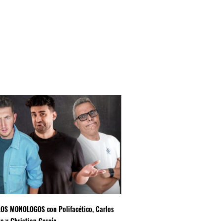
LOS MONOLOGOS con Polifacético, Carlos
LUIS PIEDRAHITA "APOCALÍ
e y Christian García
CORRECTO"